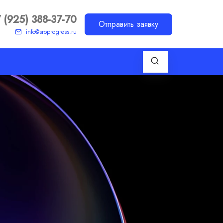
 (925) 388-37-70
Отправить заявку
info@sroprogress.ru