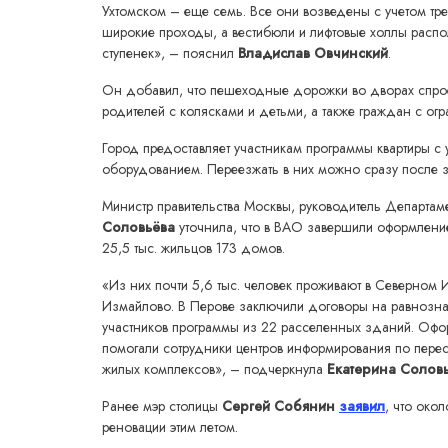
Ухтомском – еще семь. Все они возведены с учетом т
широкие проходы, а вестибюли и лифтовые холлы расп
ступенек», – пояснил
Владислав Овчинский
.
Он добавил, что пешеходные дорожки во дворах спро
родителей с колясками и детьми, а также граждан с о
Город предоставляет участникам программы квартиры 
оборудованием. Переезжать в них можно сразу после 
Министр правительства Москвы, руководитель Департам
Соловьёва
уточнила, что в ВАО завершили оформление
25,5 тыс. жильцов 173 домов.
«Из них почти 5,6 тыс. человек проживают в Северном 
Измайлово. В Перове заключили договоры на равнознач
участников программы из 22 расселенных зданий. Офо
помогали сотрудники центров информирования по пере
жилых комплексов», – подчеркнула
Екатерина Солов
Ранее мэр столицы
Сергей Собянин
заявил
, что око
реновации этим летом.