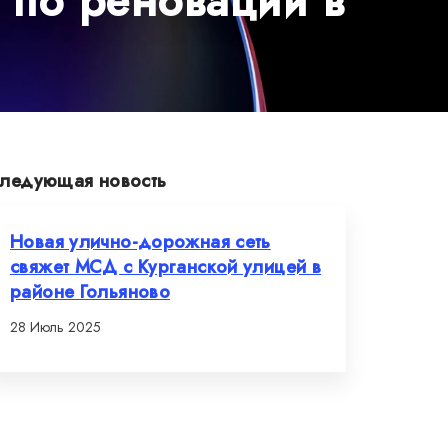
 по реновации в
ледующая новость
Новая улично-дорожная сеть
свяжет МСД с Курганской улицей в
районе Гольяново
28 Июль 2025