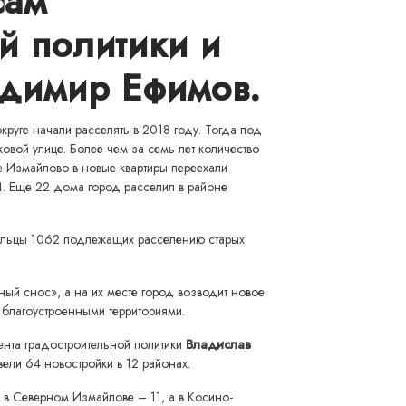
сам
й политики и
адимир Ефимов.
руге начали расселять в 2018 году. Тогда под
овой улице. Более чем за семь лет количество
е Измайлово в новые квартиры переехали
. Еще 22 дома город расселил в районе
 жильцы 1062 подлежащих расселению старых
й снос», а на их месте город возводит новое
 благоустроенными территориями.
ента градостроительной политики
Владислав
вели 64 новостройки в 12 районах.
, в Северном Измайлове – 11, а в Косино-