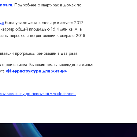
mos.ru
. Подробнее о квартирах и домах по
да
была утверждена в столице в августе 2017
 квартир общей площадью 16,4 млн кв. м, в
селы переехали по реновации в феврале 2018
лизации программы реновации в два раза.
строительства. Высокие темпы возведения жилья
кта
«Инфраструктура для жизни»
.
mov-rassielieny-po-rienovatsii-v-vostochnom-