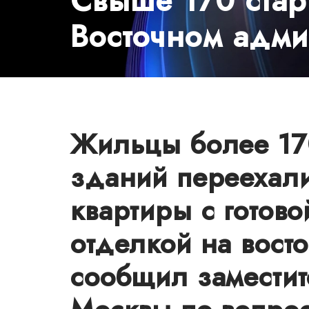
Свыше 170 стар
Восточном адми
Жильцы более 17
зданий переехали
квартиры с готов
отделкой на вост
сообщил заместит