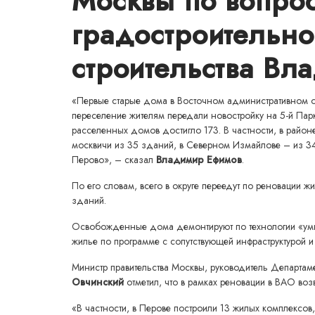
Москвы по вопро
градостроительно
строительства Вл
«Первые старые дома в Восточном административном ок
переселение жителям передали новостройку на 5-й Парк
расселенных домов достигло 173. В частности, в район
москвичи из 35 зданий, в Северном Измайлове – из 34
Перово», – сказал
Владимир Ефимов
.
По его словам, всего в округе переедут по реновации
зданий.
Освобожденные дома демонтируют по технологии «умны
жилье по программе с сопутствующей инфраструктурой и
Министр правительства Москвы, руководитель Департам
Овчинский
отметил, что в рамках реновации в ВАО воз
«В частности, в Перове построили 13 жилых комплексов