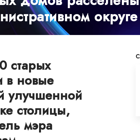
ых домов расселены
нистративном округе
С
0 старых
 в новые
ой улучшенной
оке столицы,
ель мэра