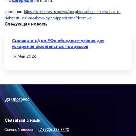
– в
материале
на mos.ru.
Источник:
https://stroi.mos.ru/news/sierghiei-sobianin-rasskazal-o-
riekonstruktsii-moskovskogho-ippodroma?from=cl
Следующая новость
Столица и «Дом.РФ» объединят усилия для
ускорения строительных процессов
19 Май 2026
Связаться с нами
Офисный телефон :
+7 (925) 388-37-70