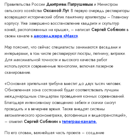
Правительства России
Дмитрием Патрушевым
и Министром
сельского хозяйства
Оксаной Лут
. В первую очередь реставраторы
возвращают исторический облик памятнику архитектуры – Главному
корпусу. Уже завершено восстановление квадриги и скульптур
коней, расположенных на крыше», – написал
Сергей Собянин
в
своем канале в
мессенджере «Макс»
.
Мэр пояснил, что сейчас специалисты занимаются фасадами и
интерьерами, в том числе реставрируют люстры, лепнину, витражи.
Для максимальной точности и высокого качества работ
используются современные технологии, включая лазерное
сканирование.
«Основная зрительная трибуна вместит до двух тысяч человек.
Обновленная зона состязаний будет соответствовать лучшим
международным стандартам проведения конных соревнований.
Благодаря интенсивному освещению забеги и скачки смогут
проводить и в вечернее время. Также внедрят системы
автоматического хронометража, фотофиниша и видеотрансляций»,
– отметил
Сергей Собянин
в
телеграм-канале.
По его словам, важнейшая часть проекта – создание