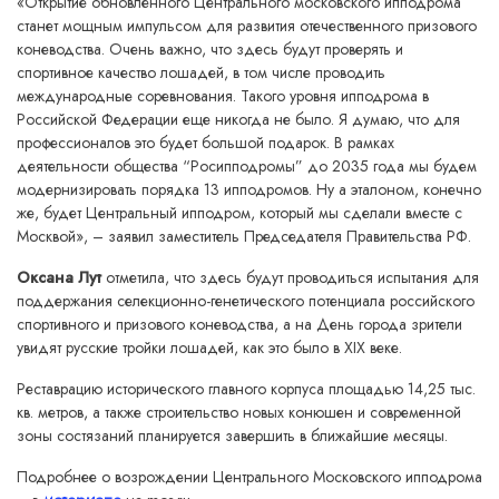
«Открытие обновленного Центрального московского ипподрома
станет мощным импульсом для развития отечественного призового
коневодства. Очень важно, что здесь будут проверять и
спортивное качество лошадей, в том числе проводить
международные соревнования. Такого уровня ипподрома в
Российской Федерации еще никогда не было. Я думаю, что для
профессионалов это будет большой подарок. В рамках
деятельности общества “Росипподромы” до 2035 года мы будем
модернизировать порядка 13 ипподромов. Ну а эталоном, конечно
же, будет Центральный ипподром, который мы сделали вместе с
Москвой», – заявил заместитель Председателя Правительства РФ.
Оксана Лут
отметила, что здесь будут проводиться испытания для
поддержания селекционно-генетического потенциала российского
спортивного и призового коневодства, а на День города зрители
увидят русские тройки лошадей, как это было в XIX веке.
Реставрацию исторического главного корпуса площадью 14,25 тыс.
кв. метров, а также строительство новых конюшен и современной
зоны состязаний планируется завершить в ближайшие месяцы.
Подробнее о возрождении Центрального Московского ипподрома