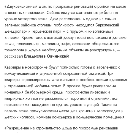
«Двухсекционный дом по программе реновации строится на месте
снесенных пятиэтажек. Сейчас ведутся монолитные работы на
уровне четвертого этажа. Дом расположен в одном из самых
зеленых районов столицы: поблизости находятся Бирюлевский
дендропарк и Герценский парк – с прудом и живописными
аллеями. Кроме того, в шаговой доступности есть школы и детские
сады, поликлиники, магазины, кафе, остановки общественного
транспорта и другие необходимые объекты инфраструктуры», –
рассказал
Владислав Овчинский
.
Квартиры в новостройке будут полностью готовы к заселению: с
коммуникациями и улучшенной современной отделкой. Три
квартиры спроектированы для жильцов с особенностями здоровья
и ограниченной мобильностью. В проекте будет реализована
концепция безбарьерной среды: пространства лифтовых и
квартирных холлов не разделяются порогами и ступенями, пол
первого этажа находится на одном уровне с улицей. Также на
первом этаже предусмотрены места для хранения велосипедов и
детских колясок, комната консьержа и коммерческие помещения.
«Разрешение на строительство дома по программе реновации