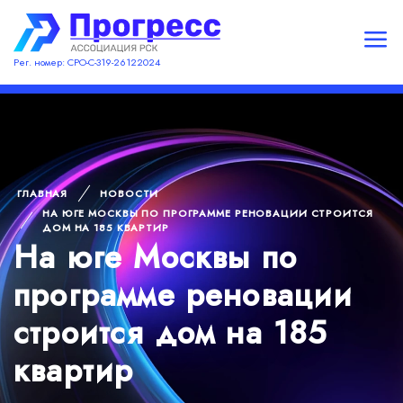
Рег. номер: СРО-С-319-26122024
ГЛАВНАЯ
НОВОСТИ
НА ЮГЕ МОСКВЫ ПО ПРОГРАММЕ РЕНОВАЦИИ СТРОИТСЯ
ДОМ НА 185 КВАРТИР
На юге Москвы по
программе реновации
строится дом на 185
квартир