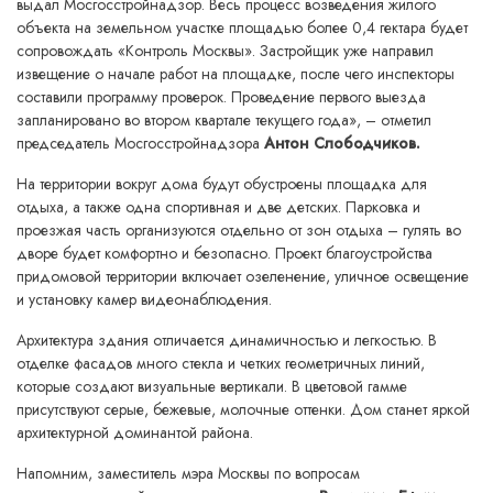
выдал Мосгосстройнадзор. Весь процесс возведения жилого
объекта на земельном участке площадью более 0,4 гектара будет
сопровождать «Контроль Москвы». Застройщик уже направил
извещение о начале работ на площадке, после чего инспекторы
составили программу проверок. Проведение первого выезда
запланировано во втором квартале текущего года», – отметил
председатель Мосгосстройнадзора
Антон Слободчиков.
На территории вокруг дома будут обустроены площадка для
отдыха, а также одна спортивная и две детских. Парковка и
проезжая часть организуются отдельно от зон отдыха – гулять во
дворе будет комфортно и безопасно. Проект благоустройства
придомовой территории включает озеленение, уличное освещение
и установку камер видеонаблюдения.
Архитектура здания отличается динамичностью и легкостью. В
отделке фасадов много стекла и четких геометричных линий,
которые создают визуальные вертикали. В цветовой гамме
присутствуют серые, бежевые, молочные оттенки. Дом станет яркой
архитектурной доминантой района.
Напомним, заместитель мэра Москвы по вопросам