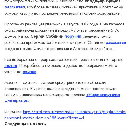
градостроительной политики и строительства
Владимир Ефимов
рассказал
, что более тысячи москвичей приступили к поэтапному
осмотру квартир по программе реновации в Головинском районе.
Программу реновации утвердили в августе 2017 года. Она касается
около миллиона москвичей и предусматривает расселение 5176
домов. Ранее
Сергей Собянин
поручил
увеличить темпы
реализации программы реновации в два раза. Он также
рассказал
о сдаче нового дома по реновации в Алексеевском районе.
Вся информация о программе реновации представлена на портале
mos.ru
. Подробнее о квартирах и домах по программе можно
узнать по
ссылке
.
Москва – один из лидеров среди регионов по объемам
строительства. Высокие темпы возведения жилья соответствуют
целям и инициативам национального проекта
«Инфраструктура
для жизни».
Источник:
https://stroi.mos.ru/news/na-iughie-moskvy-po-proghrammie-
rienovatsii-stroitsia-dom-na-185-kvartir?from=cl
Следующая новость