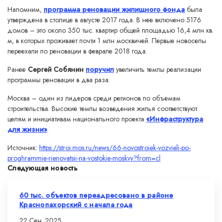
Напомним,
программа реновации жилищного фонда
была
утверждена в столице в августе 2017 года. В нее включено 5176
домов – это около 350 тыс. квартир общей площадью 16,4 млн кв.
м, в которых проживает почти 1 млн москвичей. Первые новоселы
переехали по реновации в феврале 2018 года.
Ранее
Сергей Собянин
поручил
увеличить темпы реализации
программы реновации в два раза.
Москва – один из лидеров среди регионов по объемам
строительства. Высокие темпы возведения жилья соответствуют
целям и инициативам национального проекта
«Инфраструктура
для жизни»
.
Источник:
https://stroi.mos.ru/news/66-novostroiek-vozvieli-po-
proghrammie-rienovatsii-na-vostokie-moskvy?from=cl
Следующая новость
60 тыс. объектов переадресовано в районе
Краснопахорский с начала года
22 Сен. 2025